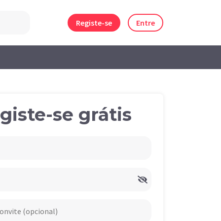
Registe-se
Entre
giste-se grátis