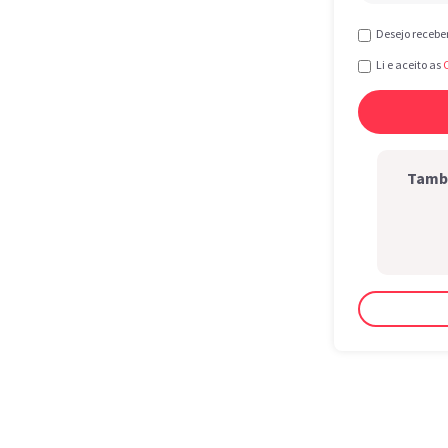
Desejo recebe
Li e aceito as
També