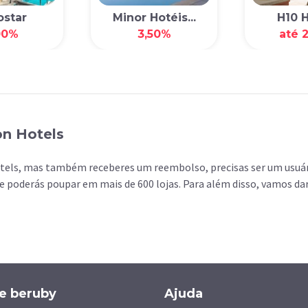
ostar
Minor Hotéis...
H10 H
00%
3,50%
até 
on Hotels
otels, mas também receberes um reembolso, precisas ser um usuár
e poderás poupar em mais de 600 lojas. Para além disso, vamos da
e beruby
Ajuda