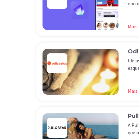
encon
Mais
Odi
Ideia
esque
Mais
Pul
A Pul
que m