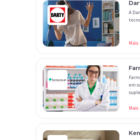
Dar
A Dar
tecno
Mais
Far
Farma
em su
suple
Mais
Ken