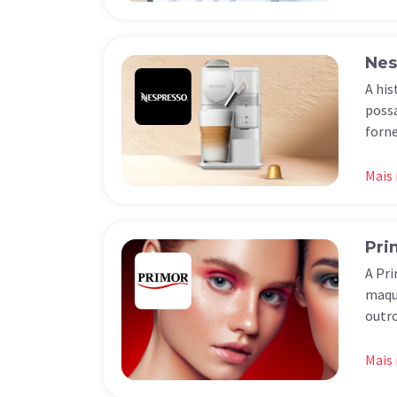
Nes
A his
possa
forne
Mais
Pri
A Pri
maqui
outro
Mais