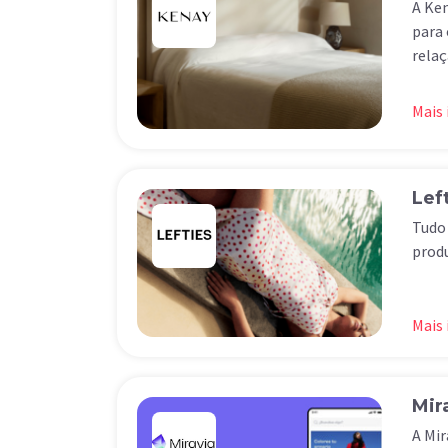
A Ken
para 
relaç
Mais
Lef
Tudo 
prod
Mais
Mir
A Mir