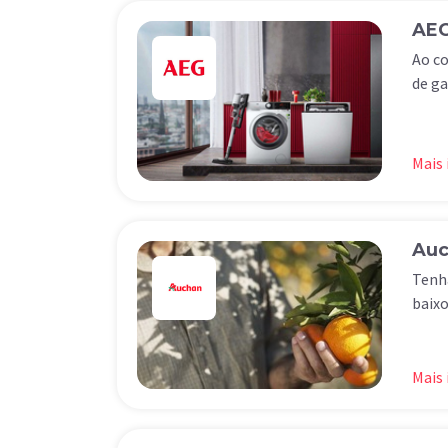
AE
Ao co
de ga
Mais
Auc
Tenha
baixo
Mais