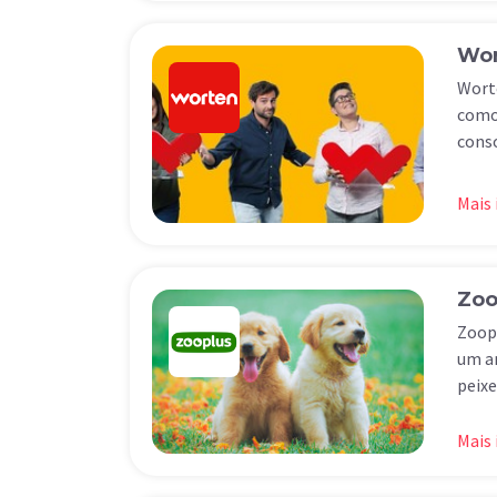
Wor
Worte
como 
conso
Mais
Zoo
Zoopl
um am
peixe
Mais