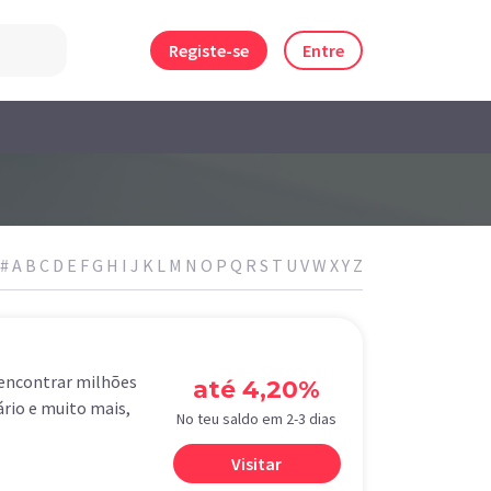
Registe-se
Entre
#
A
B
C
D
E
F
G
H
I
J
K
L
M
N
O
P
Q
R
S
T
U
V
W
X
Y
Z
 encontrar milhões
até 4,20%
ário e muito mais,
No teu saldo em 2-3 dias
Visitar