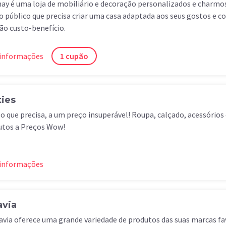
ay é uma loja de mobiliário e decoração personalizados e charmos
o público que precisa criar uma casa adaptada aos seus gostos e 
ão custo-benefício.
 informações
1 cupão
ties
o que precisa, a um preço insuperável! Roupa, calçado, acessórios 
utos a Preços Wow!
 informações
avia
avia oferece uma grande variedade de produtos das suas marcas fa