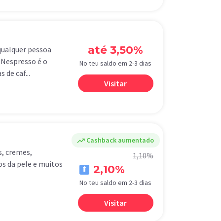
até 3,50%
qualquer pessoa
 Nespresso é o
No teu saldo em 2-3 dias
 de caf...
Visitar
trending_up
Cashback aumentado
s, cremes,
1,10%
s da pele e muitos
2,10%
No teu saldo em 2-3 dias
Visitar