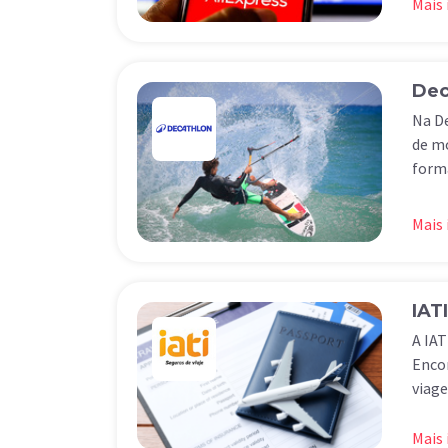
Mais
Dec
Na De
de mo
forma
Mais
IATI
A IAT
Encon
viage
Mais