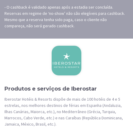
- O cashback é validado apenas após a estadia ser concluída.
Reservas em regime de ‘no-show’ não são elegíveis para cashback.
Mesmo que a reserva tenha sido paga, caso o cliente não
compareça, não será gerado cashback.
Produtos e serviços de Iberostar
Iberostar Hotéis & Resorts dispõe de mais de 100 hotéis de 4 e 5
estrelas, nos melhores destinos de férias em Espanha (Andaluzia,
Ilhas Canárias, Maiorca, etc.), no Mediterrâneo (Grécia, Turquia,
Marrocos, Cabo Verde, etc.) e nas Caraíbas (República Dominicana,
Jamaica, México, Brasil, etc.).