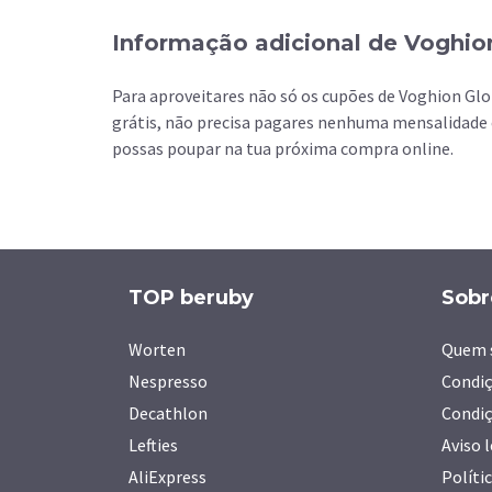
Informação adicional de Voghio
Para aproveitares não só os cupões de Voghion Gl
grátis, não precisa pagares nenhuma mensalidade 
possas poupar na tua próxima compra online.
TOP beruby
Sobr
Worten
Quem 
Nespresso
Condiç
Decathlon
Condiç
Lefties
Aviso 
AliExpress
Políti