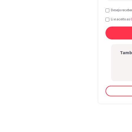
Desejo recebe
Li e aceito as
També