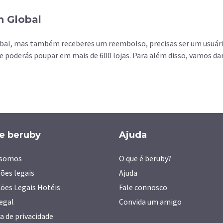
n Global
obal, mas também receberes um reembolso, precisas ser um usuári
e poderás poupar em mais de 600 lojas. Para além disso, vamos da
e beruby
Ajuda
somos
O que é beruby?
ões legais
Ajuda
ões Legais Hotéis
Fale connosco
legal
Convida um amigo
ca de privacidade