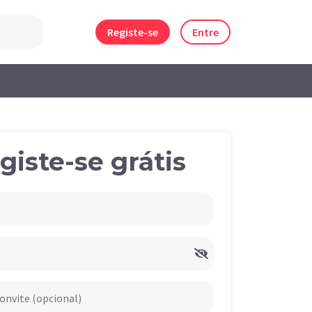
Registe-se
Entre
giste-se grátis