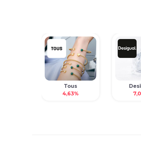
nioli
Tous
Desi
6,30%
4,63%
7,