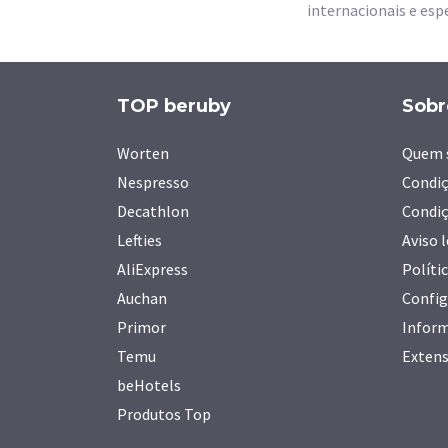
internacionais e esp
TOP beruby
Sobr
Worten
Quem 
Nespresso
Condiç
Decathlon
Condiç
Lefties
Aviso 
AliExpress
Políti
Auchan
Config
Primor
Inform
Temu
Extens
beHotels
Produtos Top