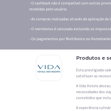
- O cashback não é compatível com outras promoç
recebidas pelo usuário.
- As compras realizadas através da aplicação da
- O reembolso é calculado excluindo os impostos
- Os pagamentos por Multibanco ou Homebanki
Produtos e s
Esta prestigiada cad
satisfazer as necess
A Vida Hotels destac
necessidades dos vi
concebidos que inclu
A experiência culiná