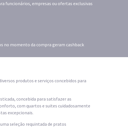
ra funcionários, empresas ou ofertas exclusivas
dos no momento da compra geram cashback
 diversos produtos e serviços concebidos para
sticada, concebida para satisfazer as
onforto, com quartos e suites cuidadosamente
tas excepcionais.
m uma seleção requintada de pratos