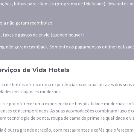
ões, bônus para clientes (programa de fidelidade), descontos pa
 loja não geram reembolso.
, taxas e gastos de envio (quando houver).
ng não geram cashback. Somente os pagamentos online realiza
erviços de Vida Hotels
eia de hotéis oferece uma experiência excecional através dos seus
idades dos viajantes modernos.
a-se por oferecer uma experiência de hospitalidade moderna e sofi
ajantes contemporâneos. As suas acomodações combinam luxo e c
em tecnologia de ponta, roupa de cama de primeira qualidade e vis
ria é outra grande atração, com restaurantes e cafés que oferece