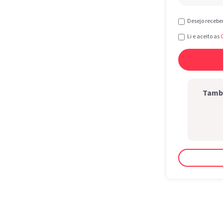
Desejo recebe
Li e aceito as
També