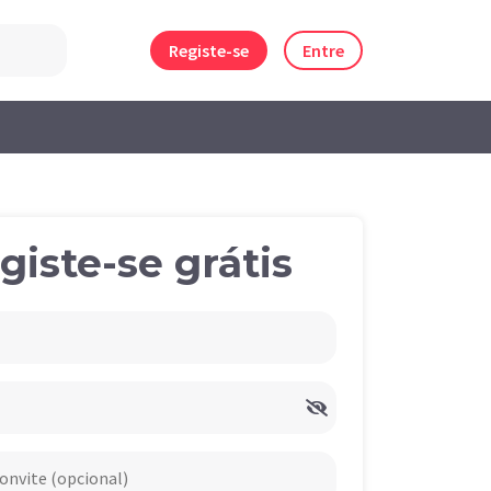
Registe-se
Entre
giste-se grátis