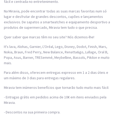
fácil e centrada no entretenimento.
Na Miravia, pode encontrar todas as suas marcas favoritas num só
lugar e desfrutar de grandes descontos, cupões e lançamentos
exclusivos. De sapatos a smartwatches e equipamento desportivo a
produtos de supermercado, Miravia tem tudo o que precisa.
Quer saber que marcas têm no seu site? Nós dizemos-lhe!
It's lava, Alohas, Garnier, L'Oréal, Lego, Disney, Dodot, Finish, Mars,
Nokia, Braun, Fred Perry, New Balance, Renatta&go, Lullage, Oral B,
Popa, Asus, Barner, TRESemmé, Meybelline, Bassols, Pikilon e muito
mais.
Para além disso, oferecem entregas expresso em 1 a 2 dias úteis e
um máximo de 3 dias para entregas regulares.
Miravia tem inúmeros benefícios que tornarão tudo muito mais fácil:
- Entragas grátis em pedidos acima de 10€ em itens enviados pela
Miravia.
- Descontos na sua primeira compra.