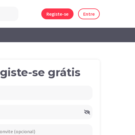
Registe-se
Entre
giste-se grátis