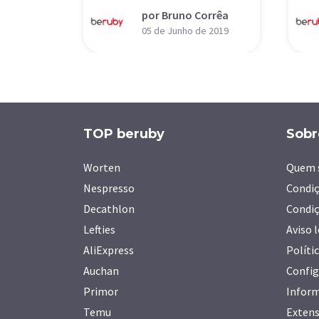
por Bruno Corrêa
05 de Junho de 2019
TOP beruby
Sobr
Worten
Quem 
Nespresso
Condiç
Decathlon
Condiç
Lefties
Aviso 
AliExpress
Políti
Auchan
Config
Primor
Inform
Temu
Extens