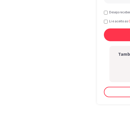
Desejo recebe
Li e aceito as
També