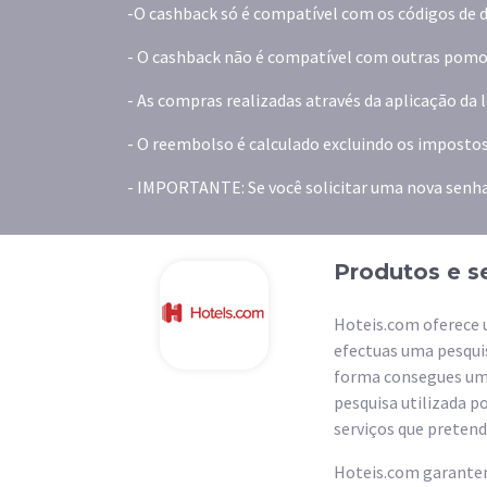
-O cashback só é compatível com os códigos de d
- O cashback não é compatível com outras pomoç
- As compras realizadas através da aplicação da
- O reembolso é calculado excluindo os impostos
- IMPORTANTE: Se você solicitar uma nova senha
Produtos e s
Hoteis.com oferece 
efectuas uma pesquis
forma consegues uma
pesquisa utilizada 
serviços que pretend
Hoteis.com garantem