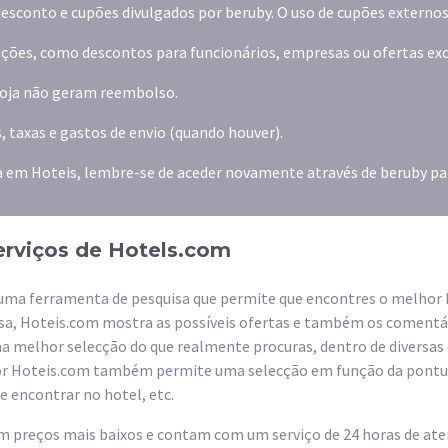
esconto e cupões divulgados por beruby. O uso de cupões externos
ões, como descontos para funcionários, empresas ou ofertas exclu
 loja não geram reembolso.
, taxas e gastos de envio (quando houver).
 em Hoteis, lembre-se de aceder novamente através de beruby par
erviços de Hotels.com
uma ferramenta de pesquisa que permite que encontres o melhor 
a, Hoteis.com mostra as possíveis ofertas e também os comentári
 melhor selecção do que realmente procuras, dentro de diversas 
por Hoteis.com também permite uma selecção em função da pont
e encontrar no hotel, etc.
 preços mais baixos e contam com um serviço de 24 horas de aten