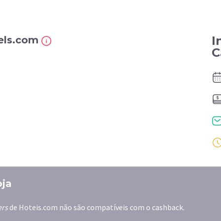
I
tels.com
C
oja
ers
de Hoteis.com não são compatíveis com o cashback.