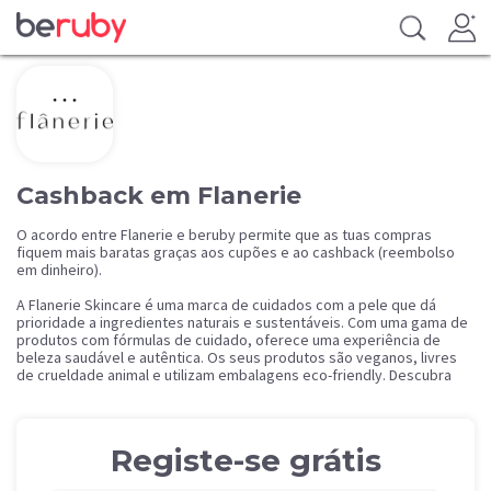
Cashback em Flanerie
O acordo entre Flanerie e beruby permite que as tuas compras
fiquem mais baratas graças aos cupões e ao cashback (reembolso
em dinheiro).
A Flanerie Skincare é uma marca de cuidados com a pele que dá
prioridade a ingredientes naturais e sustentáveis. Com uma gama de
produtos com fórmulas de cuidado, oferece uma experiência de
beleza saudável e autêntica. Os seus produtos são veganos, livres
de crueldade animal e utilizam embalagens eco-friendly. Descubra
uma jornada de cuidados pessoais com a Flanerie Skincare, onde a
natureza e a ciência unem-se para nutrir e proteger a sua pele.
Registe-se grátis