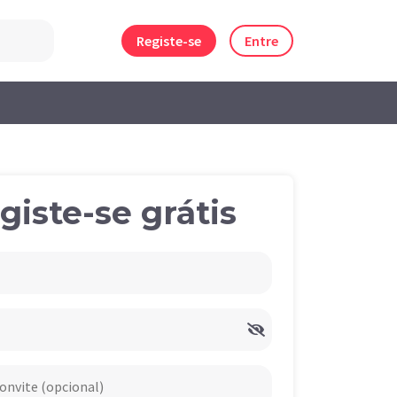
Registe-se
Entre
giste-se grátis