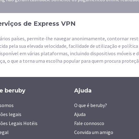
erviços de Express VPN
ários países, permite-lhe navegar anonimamente, contornar restr
ida pela sua elevada velocidade, facilidade de utilização e políti
Disponível em várias plataformas, incluindo dispositivos móveis e d
nça, o que a torna uma escolha popular para quem procura proteção
e beruby
Ajuda
somos
O que é beruby?
ões legais
Ajuda
ões Legais Hotéis
Fale connosco
legal
Convida um amigo