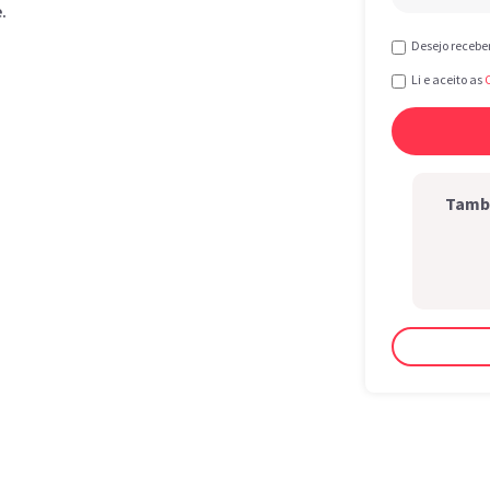
.
Desejo recebe
Li e aceito as
També