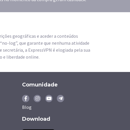
ições geográficas e aceder a conteúdos
ca “no-log”, que garante que nenhuma atividade
e secretária, a ExpressVPN é elogiada pela sua
 e liberdade online.
Comunidade
Blog
Download