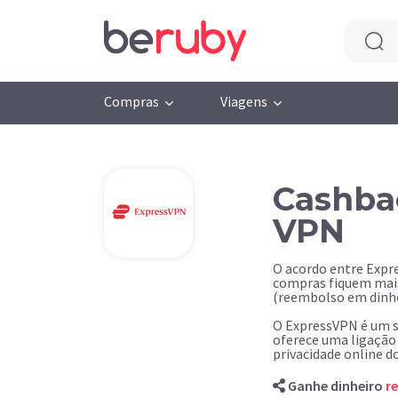
Compras
Viagens
Cashba
VPN
O acordo entre Expr
compras fiquem mais
(reembolso em dinhe
O ExpressVPN é um se
oferece uma ligação 
privacidade online do
Ganhe dinheiro
r