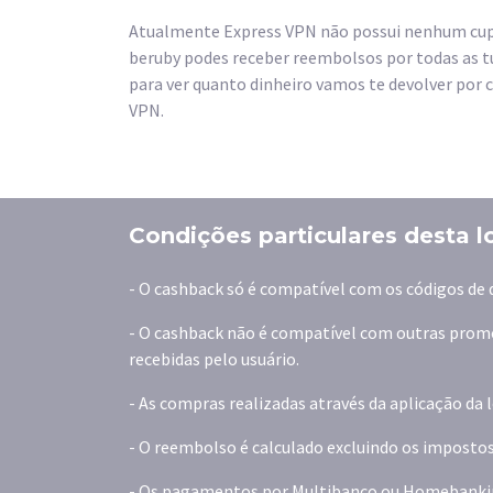
Atualmente Express VPN não possui nenhum cupã
beruby podes receber reembolsos por todas as t
para ver quanto dinheiro vamos te devolver por 
VPN.
Condições particulares desta l
- O cashback só é compatível com os códigos de 
- O cashback não é compatível com outras promoç
recebidas pelo usuário.
- As compras realizadas através da aplicação da
- O reembolso é calculado excluindo os impostos
- Os pagamentos por Multibanco ou Homebanki