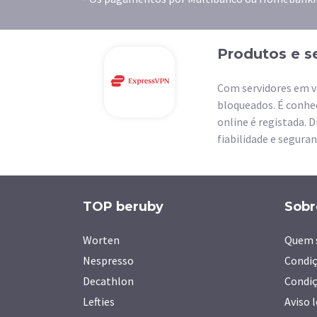
Produtos e s
Com servidores em v
bloqueados. É conhec
online é registada. 
fiabilidade e segura
TOP beruby
Sobr
Worten
Quem 
Nespresso
Condiç
Decathlon
Condiç
Lefties
Aviso 