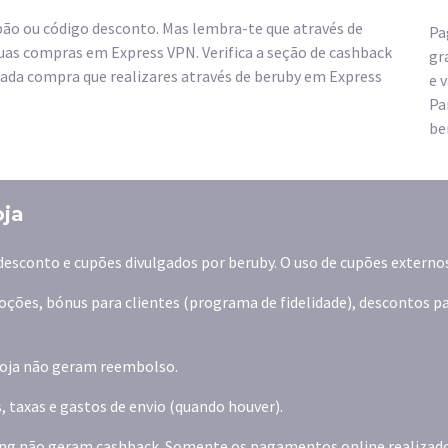
o ou código desconto. Mas lembra-te que através de
Pa
uas compras em Express VPN. Verifica a seção de cashback
gr
cada compra que realizares através de beruby em Express
e 
Pa
be
oja
desconto e cupões divulgados por beruby. O uso de cupões externo
ões, bónus para clientes (programa de fidelidade), descontos pa
 loja não geram reembolso.
, taxas e gastos de envio (quando houver).
ng não geram cashback. Somente os pagamentos online realiza