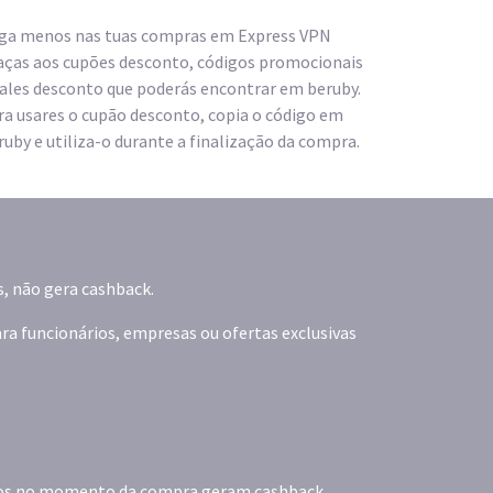
ga menos nas tuas compras em Express VPN
aças aos cupões desconto, códigos promocionais
vales desconto que poderás encontrar em beruby.
ra usares o cupão desconto, copia o código em
ruby e utiliza-o durante a finalização da compra.
s, não gera cashback.
ra funcionários, empresas ou ofertas exclusivas
dos no momento da compra geram cashback.