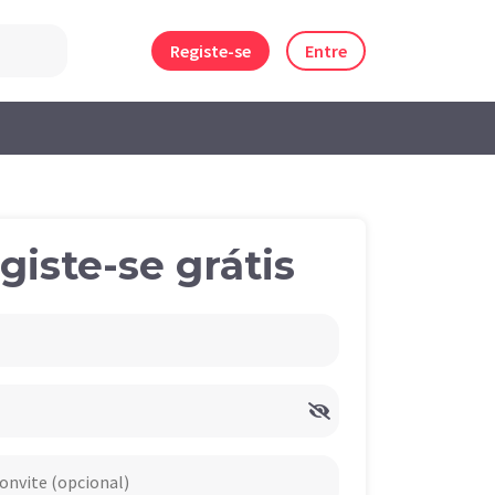
Registe-se
Entre
giste-se grátis