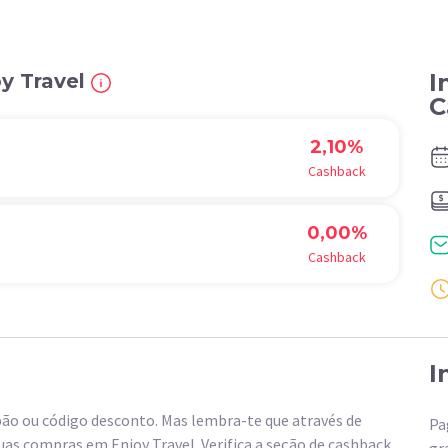
I
y Travel
C
2,10%
Cashback
0,00%
Cashback
I
ão ou código desconto. Mas lembra-te que através de
Pa
as compras em Enjoy Travel. Verifica a seção de cashback