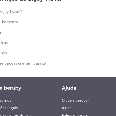
Enjoy Travel?
elhamento.
s.
icas.
inos.
es opções que têm para si!
e beruby
Ajuda
somos
O que é beruby?
ões legais
Ajuda
ões Legais Hotéis
Fale connosco