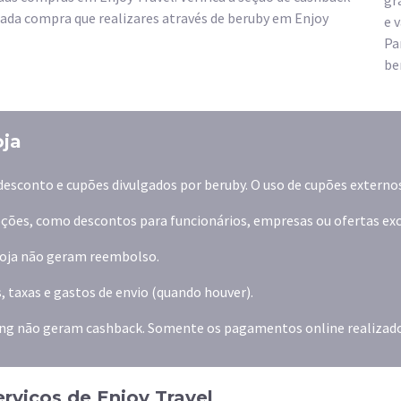
gr
cada compra que realizares através de beruby em Enjoy
e 
Pa
be
oja
desconto e cupões divulgados por beruby. O uso de cupões externo
ões, como descontos para funcionários, empresas ou ofertas exclu
 loja não geram reembolso.
, taxas e gastos de envio (quando houver).
ng não geram cashback. Somente os pagamentos online realiza
rviços de Enjoy Travel