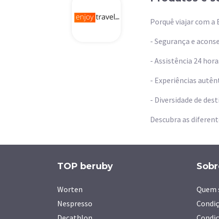
Porquê viajar com a 
- Segurança e acons
- Assistência 24 hora
- Experiências autênt
- Diversidade de dest
Descubra as diferent
TOP beruby
Sobr
Worten
Quem 
Nespresso
Condiç
Decathlon
Condiç