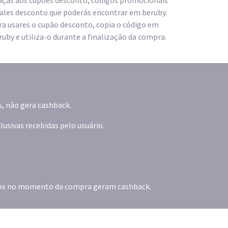
aças aos cupões desconto, códigos promocionais
vales desconto que poderás encontrar em beruby.
ra usares o cupão desconto, copia o código em
ruby e utiliza-o durante a finalização da compra.
s, não gera cashback.
sivas recebidas pelo usuário.
dos no momento da compra geram cashback.