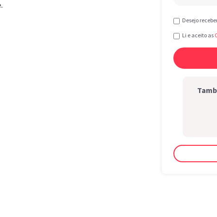
.
Desejo recebe
Li e aceito as
També