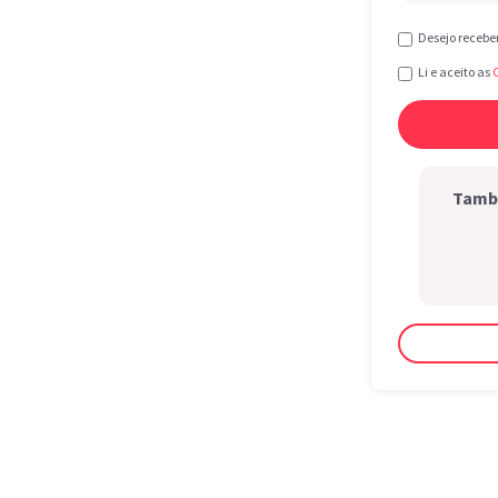
Desejo recebe
Li e aceito as
També