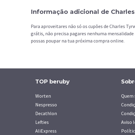
Informação adicional de Charles
Para aproveitares não só os cupões de Charles Ty
grátis, não precisa pagares nenhuma mensalidade 
possas poupar na tua próxima compra online.
TOP beruby
Sobr
Worten
Quem 
Nespresso
Condiç
Decathlon
Condiç
Lefties
Aviso 
AliExpress
Políti