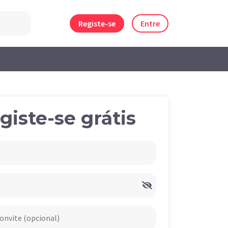
Registe-se
Entre
giste-se grátis