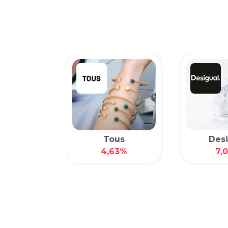
nioli
Tous
Desi
6,30%
4,63%
7,