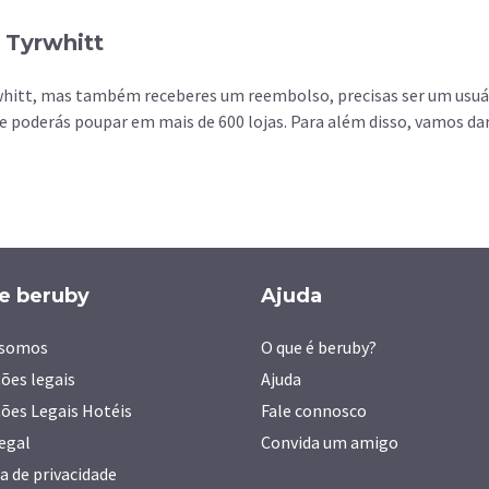
 Tyrwhitt
rwhitt, mas também receberes um reembolso, precisas ser um usuá
e poderás poupar em mais de 600 lojas. Para além disso, vamos da
e beruby
Ajuda
somos
O que é beruby?
ões legais
Ajuda
ões Legais Hotéis
Fale connosco
legal
Convida um amigo
ca de privacidade