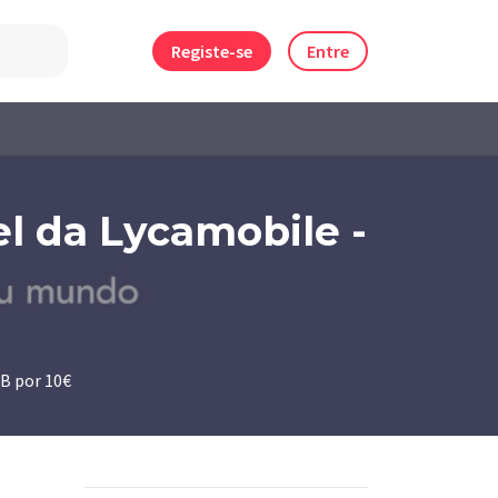
Registe-se
Entre
l da Lycamobile -
GB por 10€