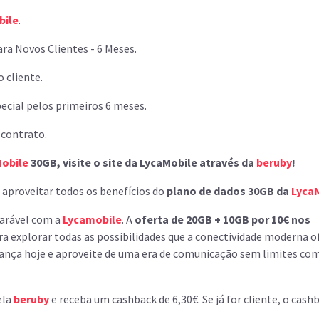
bile
.
ra Novos Clientes - 6 Meses.
 cliente.
ecial pelos primeiros 6 meses.
 contrato.
Mobile
30GB, visite o site da LycaMobile através da
beruby
!
e aproveitar todos os benefícios do
plano de dados 30GB da
Lyca
parável com a
Lycamobile
. A
oferta de 20GB + 10GB por 10€ nos
ra explorar todas as possibilidades que a conectividade moderna o
ça hoje e aproveite de uma era de comunicação sem limites com
ela
beruby
e receba um cashback de 6,30€. Se já for cliente, o cash