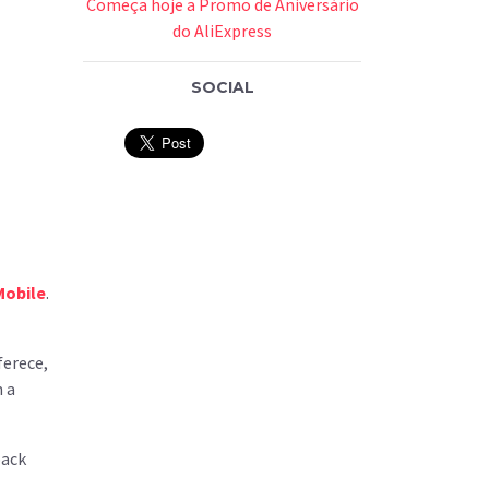
Começa hoje a Promo de Aniversário
do AliExpress
SOCIAL
Mobile
.
ferece,
 a
back