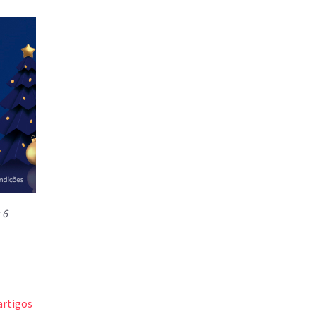
 6
artigos