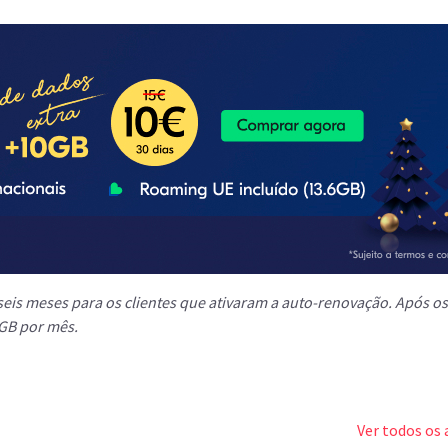
eis meses para os clientes que ativaram a auto-renovação. Após os
0GB por mês.
Ver todos os 