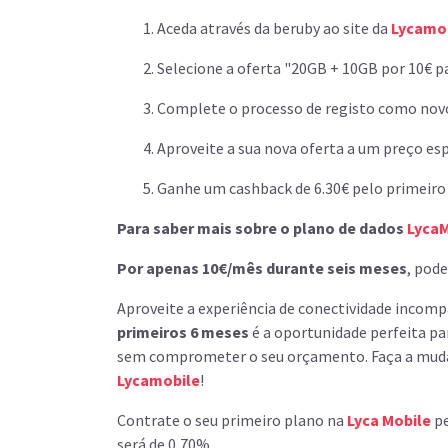
Aceda através da beruby ao site da
Lycamo
Selecione a oferta "20GB + 10GB por 10€ pa
Complete o processo de registo como novo
Aproveite a sua nova oferta a um preço esp
Ganhe um cashback de 6.30€ pelo primeiro
Para saber mais sobre o plano de dados
Lyca
Por apenas 10€/mês durante seis meses
, pod
Aproveite a experiência de conectividade incom
primeiros 6 meses
é a oportunidade perfeita pa
sem comprometer o seu orçamento. Faça a mudan
Lycamobile
!
Contrate o seu primeiro plano na
Lyca Mobile
p
será de 0,70%.