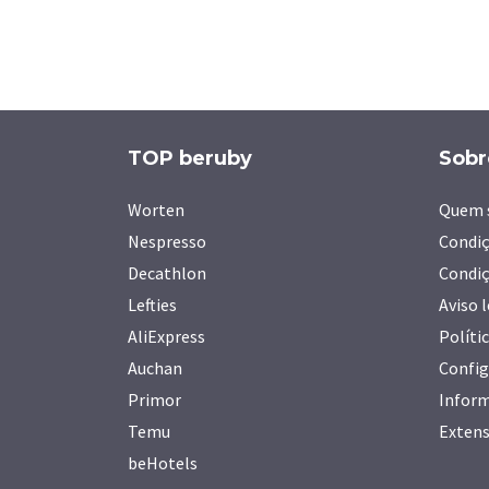
TOP beruby
Sobr
Worten
Quem 
Nespresso
Condiç
Decathlon
Condiç
Lefties
Aviso 
AliExpress
Políti
Auchan
Config
Primor
Inform
Temu
Extens
beHotels