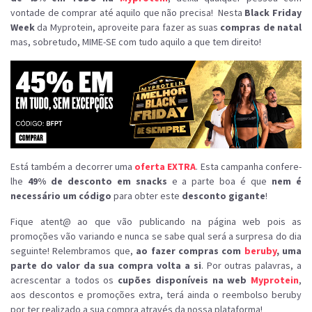
vontade de comprar até aquilo que não precisa! Nesta
Black Friday
Week
da Myprotein, aproveite para fazer as suas
compras de natal
mas, sobretudo, MIME-SE com tudo aquilo a que tem direito!
Está também a decorrer uma
oferta EXTRA
. Esta campanha confere-
lhe
49% de desconto em snacks
e a parte boa é que
nem é
necessário um código
para obter este
desconto gigante
!
Fique atent@ ao que vão publicando na página web pois as
promoções vão variando e nunca se sabe qual será a surpresa do dia
seguinte! Relembramos que,
ao fazer compras com
beruby
, uma
parte do valor da sua compra volta a si
. Por outras palavras, a
acrescentar a todos os
cupões disponíveis na web
Myprotein
,
aos descontos e promoções extra, terá ainda o reembolso beruby
por ter realizado a sua compra através da nossa plataforma!