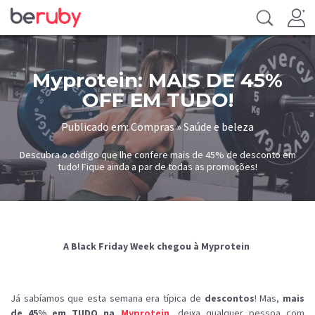
Myprotein: MAIS DE 45%
OFF EM TUDO!
Publicado em: Compras » Saúde e beleza
Descubra o código que lhe confere mais de 45% de desconto em
tudo! Fique ainda a par de todas as promoções!
A Black Friday Week chegou à Myprotein
Já sabíamos que esta semana era típica de
descontos
! Mas,
mais
de 45% em TUDO na
Myprotein
, deixa qualquer pessoa com