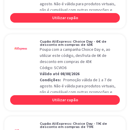
agosto. Não é válida para produtos virtuais,
não é cumulável com outras promoções e
aplica-se apenas a produtos de Choice Day.
Utilizar cupão
Cupão AliExpress: Choice Day - 6€ de
desconto em compras de 45€
Poupa com a campanha Choice Day e, ao
utilizar este código, desfruta de 6€ de
desconto em compras de 45€
Código: SCVIO6
Válido até 08/08/2026
Condições:
Promoção válida de 1 a 7 de
agosto. Não é válida para produtos virtuais,
não é cumulável com outras promoções e
aplica-se apenas a produtos de Choice Day.
Utilizar cupão
Cupão AliExpress: Choice Day - 11€ de
desconto em compras de 79€