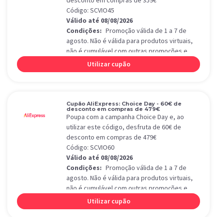
desconto em compras de 359€
Código: SCVIO45
Válido até 08/08/2026
Condições:
Promoção válida de 1 a 7 de
agosto. Não é válida para produtos virtuais,
não é cumulável com outras promoções e
aplica-se apenas a produtos de Choice Day.
Utilizar cupão
Cupão AliExpress: Choice Day - 60€ de
desconto em compras de 479€
Poupa com a campanha Choice Day e, ao
utilizar este código, desfruta de 60€ de
desconto em compras de 479€
Código: SCVIO60
Válido até 08/08/2026
Condições:
Promoção válida de 1 a 7 de
agosto. Não é válida para produtos virtuais,
não é cumulável com outras promoções e
aplica-se apenas a produtos de Choice Day.
Utilizar cupão