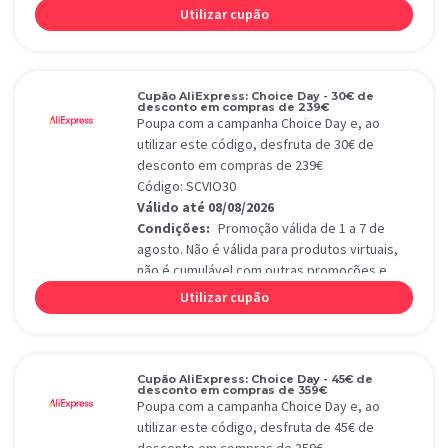
aplica-se apenas a produtos de Choice Day.
Utilizar cupão
Cupão AliExpress: Choice Day - 30€ de
desconto em compras de 239€
Poupa com a campanha Choice Day e, ao
utilizar este código, desfruta de 30€ de
desconto em compras de 239€
Código: SCVIO30
Válido até 08/08/2026
Condições:
Promoção válida de 1 a 7 de
agosto. Não é válida para produtos virtuais,
não é cumulável com outras promoções e
aplica-se apenas a produtos de Choice Day.
Utilizar cupão
Cupão AliExpress: Choice Day - 45€ de
desconto em compras de 359€
Poupa com a campanha Choice Day e, ao
utilizar este código, desfruta de 45€ de