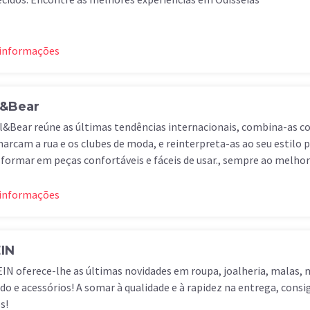
 informações
l&Bear
l&Bear reúne as últimas tendências internacionais, combina-as co
arcam a rua e os clubes de moda, e reinterpreta-as ao seu estilo p
formar em peças confortáveis e fáceis de usar., sempre ao melhor
 informações
IN
IN oferece-lhe as últimas novidades em roupa, joalheria, malas,
do e acessórios! A somar à qualidade e à rapidez na entrega, cons
s!