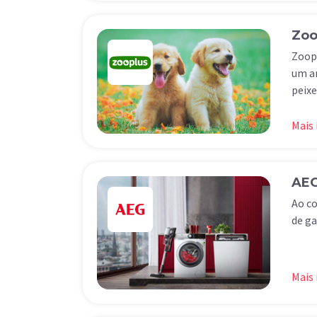
Zoo
Zoopl
um am
peixe
Mais
AE
Ao co
de ga
Mais