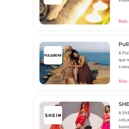
Mais
Pul
A Pul
que m
trans
Mais
SHE
A SHE
calça
baixo