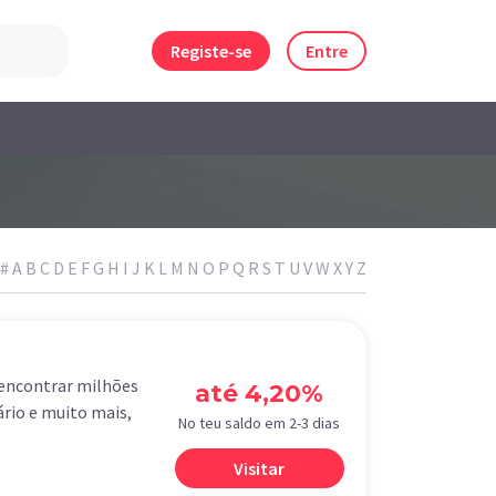
Registe-se
Entre
#
A
B
C
D
E
F
G
H
I
J
K
L
M
N
O
P
Q
R
S
T
U
V
W
X
Y
Z
 encontrar milhões
até 4,20%
ário e muito mais,
No teu saldo em 2-3 dias
Visitar