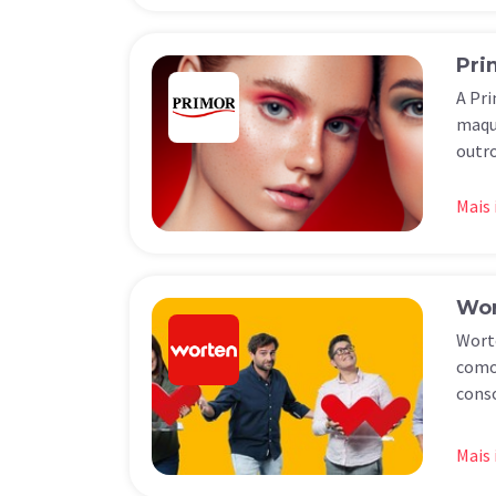
Pri
A Pri
maqui
outro
Mais
Wor
Worte
como 
conso
Mais