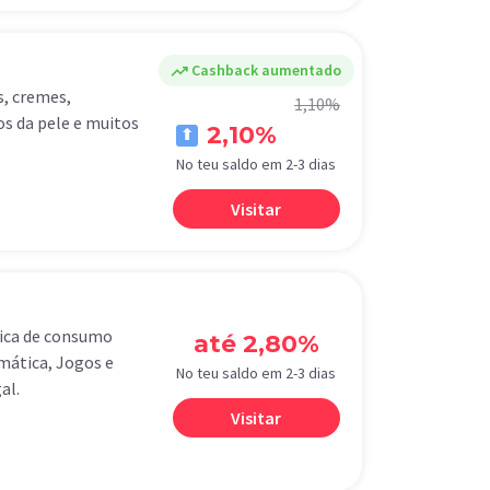
trending_up
Cashback aumentado
s, cremes,
1,10%
s da pele e muitos
2,10%
No teu saldo em 2-3 dias
Visitar
nica de consumo
até 2,80%
mática, Jogos e
No teu saldo em 2-3 dias
al.
Visitar