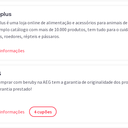
plus
us é uma loja online de alimentação e acessórios para animais d
plo catálogo com mais de 10.000 produtos, tem tudo para o cuida
s, roedores, répteis e pássaros.
 informações
G
mprar com beruby na AEG tem a garantia de originalidade dos pr
rantia prestado!
 informações
4 cupões