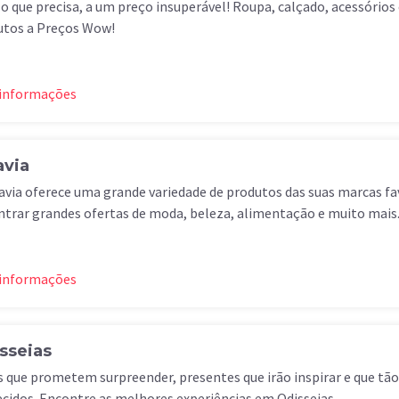
o que precisa, a um preço insuperável! Roupa, calçado, acessórios 
utos a Preços Wow!
 informações
avia
avia oferece uma grande variedade de produtos das suas marcas fa
trar grandes ofertas de moda, beleza, alimentação e muito mais
 informações
sseias
s que prometem surpreender, presentes que irão inspirar e que tã
cidos. Encontre as melhores experiências em Odisseias