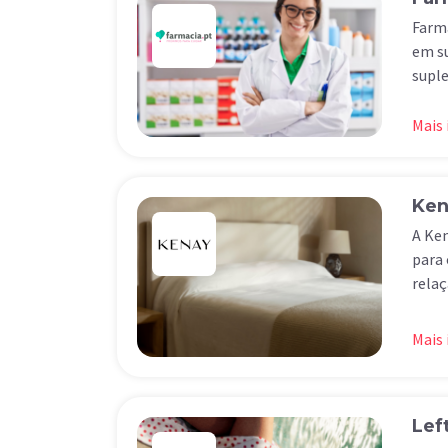
Farma
em su
suple
Mais
Ken
A Ken
para 
relaç
Mais
Lef