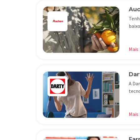
Auc
Tenha
baixo
Mais
Dar
A Dar
tecno
Mais
Far