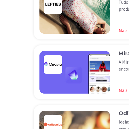
Tudo 
prod
Mais
Mir
A Mir
encon
Mais
Odi
Ideia
esque