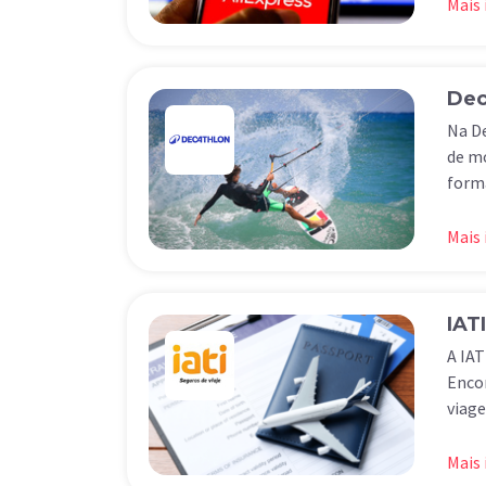
Mais
Dec
Na De
de mo
forma
Mais
IATI
A IAT
Encon
viage
Mais