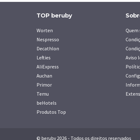
TOP beruby
Sobr
Worten
Quem 
Nespresso
Condiç
Decathlon
Condiç
Lefties
Aviso 
AliExpress
Políti
Auchan
Config
Primor
Inform
Temu
Extens
beHotels
Produtos Top
© beruby 2026 - Todos os direitos reservados