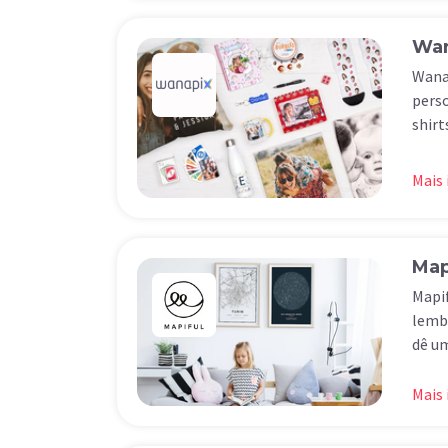
Wan
Wana
perso
shirt
Mais
Map
Mapi
lembr
dê u
Mais