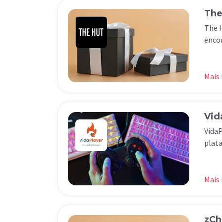
The
The H
encon
Mais
Vid
VidaP
plata
Mais
zCh