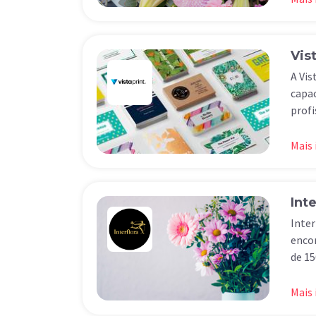
Vis
A Vis
capa
prof
Mais
Inte
Inter
encom
de 15
Mais