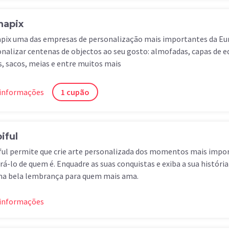
apix
pix uma das empresas de personalização mais importantes da Eu
nalizar centenas de objectos ao seu gosto: almofadas, capas de e
s, sacos, meias e entre muitos mais
 informações
1 cupão
iful
ful permite que crie arte personalizada dos momentos mais impo
á-lo de quem é. Enquadre as suas conquistas e exiba a sua históri
ma bela lembrança para quem mais ama.
 informações