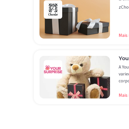
zCho
Mais
You
A You
varie
corpo
Mais