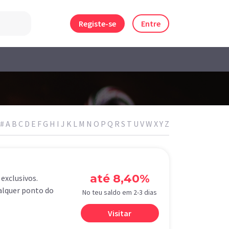
Registe-se
Entre
#
A
B
C
D
E
F
G
H
I
J
K
L
M
N
O
P
Q
R
S
T
U
V
W
X
Y
Z
até 8,40%
exclusivos.
ualquer ponto do
No teu saldo em 2-3 dias
Visitar